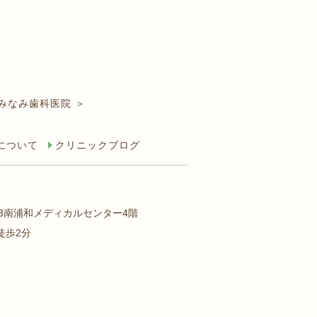
みなみ歯科医院 ＞
について
クリニックブログ
-3南浦和メディカルセンター4階
徒歩2分