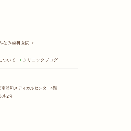
みなみ歯科医院 ＞
について
クリニックブログ
-3南浦和メディカルセンター4階
徒歩2分